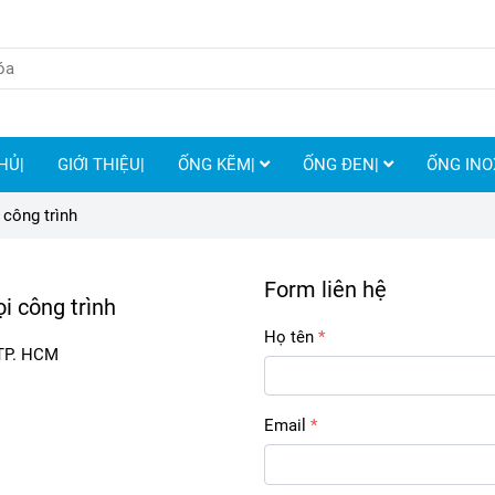
HỦ|
GIỚI THIỆU|
ỐNG KẼM|
ỐNG ĐEN|
ỐNG IN
 công trình
Form liên hệ
i công trình
Họ tên
 TP. HCM
Email