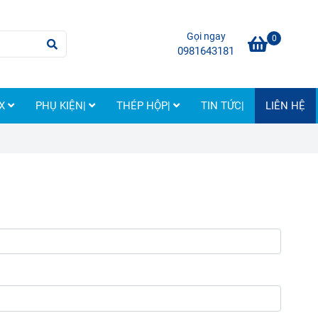
Gọi ngay
0
0981643181
OX
PHỤ KIỆN|
THÉP HỘP|
TIN TỨC|
LIÊN HỆ