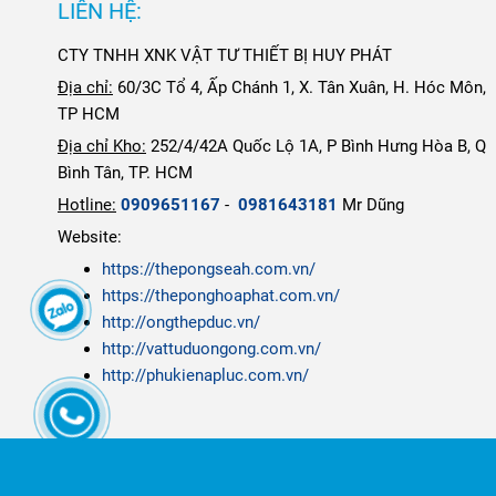
LIÊN HỆ:
CTY TNHH XNK VẬT TƯ THIẾT BỊ HUY PHÁT
Địa chỉ:
60/3C Tổ 4, Ấp Chánh 1, X. Tân Xuân, H. Hóc Môn,
TP HCM
Địa chỉ Kho:
252/4/42A Quốc Lộ 1A, P Bình Hưng Hòa B, Q
Bình Tân, TP. HCM
Hotline:
0909651167
-
0981643181
Mr Dũng
Website:
https://thepongseah.com.vn/
https://theponghoaphat.com.vn/
http://ongthepduc.vn/
http://vattuduongong.com.vn/
http://phukienapluc.com.vn/