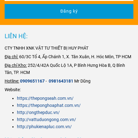
18% Crom (Cr)
thường khác
E, được dùng
E, được dùng
đầu tại TP
và 8% Niken
không thể xử lý
để kết nối ống
Đăng ký
để kết nối ống
HCM đặc biệt
(Ni), có khả
hiệu quả. Quý
với ống có thể
với ống có thể
có xe vận
năng
chống ăn
công ty có nhu
là ống nhựa,
là ống nhựa,
chuyển tại
mòn
,
chịu nhiệt
cầu về Van Dao
ống gang, ống
ống gang, ống
TPHCM và tất
LIÊN HỆ:
và
an toàn vệ
Inox 304 như
thép, ống
thép, ống
cả các tỉnh
sinh thực
Cấu Tạo,
inox…
inox…
CTY TNHH XNK VẬT TƯ THIẾT BỊ HUY PHÁT
thành trong cả
phẩm
.
Nguyên Lý, Ứng
nước. Hãy liên
Dụng & Báo Giá
Địa chỉ:
60/3C Tổ 4, Ấp Chánh 1, X. Tân Xuân, H. Hóc Môn, TP HCM
hê
Mới Nhất 2025
Địa chỉ Kho:
252/4/42A Quốc Lộ 1A, P Bình Hưng Hòa B, Q Bình
ngay
Hotline
Tân, TP. HCM
: 0909 65 11
Hotline:
0909651167
-
0981643181
Mr Dũng
67 - 0981 64
Website:
31 81 Mr
https://thepongseah.com.vn/
Dũng
https://theponghoaphat.com.vn/
http://ongthepduc.vn/
http://vattuduongong.com.vn/
http://phukienapluc.com.vn/