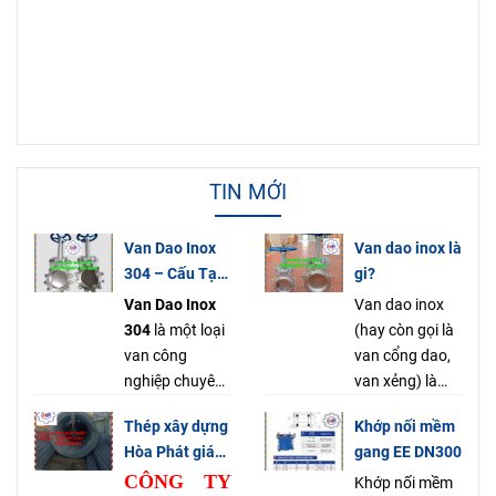
TIN MỚI
Van Dao Inox
Van dao inox là
304 – Cấu Tạo
gi?
Nguyên Lý Ứng
Van Dao Inox
Van dao inox
Dụng & Báo
304
là một loại
(hay còn gọi là
Giá Mới Nhất
van công
van cổng dao,
2025
nghiệp chuyên
van xẻng) là
dụng, được sử
một loại van
Thép xây dựng
Khớp nối mềm
dụng rộng rãi
công nghiệp có
Hòa Phát giá
gang EE DN300
trong các hệ
chức năng
tốt tại Hồ Chí
CÔNG TY
thống đường
đóng, mở, chặn
Khớp nối mềm