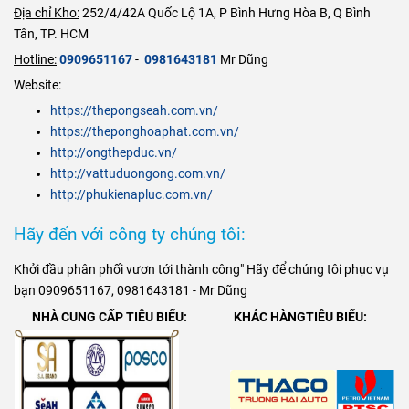
hê
Mới Nhất 2025
Địa chỉ Kho:
252/4/42A Quốc Lộ 1A, P Bình Hưng Hòa B, Q Bình
ngay
Hotline
Tân, TP. HCM
: 0909 65 11
Hotline:
0909651167
-
0981643181
Mr Dũng
67 - 0981 64
Website:
31 81 Mr
https://thepongseah.com.vn/
Dũng
https://theponghoaphat.com.vn/
http://ongthepduc.vn/
http://vattuduongong.com.vn/
http://phukienapluc.com.vn/
Hãy đến với công ty chúng tôi:
Khởi đầu phân phối vươn tới thành công" Hãy để chúng tôi phục vụ
bạn 0909651167, 0981643181 - Mr Dũng
NHÀ CUNG CẤP TIÊU BIỂU:
KHÁC HÀNGTIÊU BIỂU: