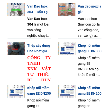
Van Dao Inox
Van dao inox là
304 – Cấu Tạo
gi?
Nguyên Lý Ứng
Van Dao Inox
Van dao inox
Dụng & Báo
304
là một loại
(hay còn gọi là
Giá Mới Nhất
van công
van cổng dao,
2025
nghiệp chuyên
van xẻng) là
dụng, được sử
một loại van
Thép xây dựng
Khớp nối mềm
dụng rộng rãi
công nghiệp có
Hòa Phát giá
gang EE DN300
trong các hệ
chức năng
tốt tại Hồ Chí
CÔNG TY
thống đường
đóng, mở, chặn
Khớp nối mềm
Minh
TNHH
ống để
hoặc phân chia
gang EE
XNK VẬT
đóng/mở dòng
dòng chảy của
DN300 tên gọi
TƯ THIẾT
chảy chất lỏng,
các loại lưu
khác là mối nối
BỊ HUY
khí hoặc bột.
chất trong
mềm gang EE,
PHÁT
–
Điểm đặc biệt
đường ống.
tên tiếng anh là
Khớp nối mềm
Khớp nối mềm
Chuyên cung
của loại van
Điểm đặc biệt
(UNIVERSAL
gang EE DN250
gang EE DN200
cấp Thép xây
này nằm ở
của loại van
FLEXIBLE
Khớp nối mềm
Khớp nối mềm
dựng Hòa Phát
cánh dao
này là
COUPLING
đĩa van
gang EE
gang EE
giá tốt tại Hồ
(gate) dạng
được thiết kế
ADAPTOR) là