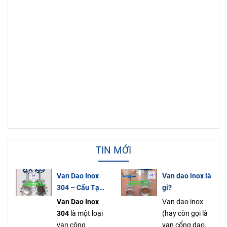
TIN MỚI
Van Dao Inox
Van dao inox là
304 – Cấu Tạo
gi?
Nguyên Lý Ứng
Van Dao Inox
Van dao inox
Dụng & Báo
304
là một loại
(hay còn gọi là
Giá Mới Nhất
van công
van cổng dao,