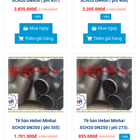
SCH20 DN450 ( phi 457)
SCH20 DN400 ( phi 406)
2.835.000đ
2.205.000đ
3.150.000đ
2.450.000đ
-10%
-10%
Mua ngay
Mua ngay
Thêm giỏ hàng
Thêm giỏ hàng
Tê hàn Hebei Minhai
Tê hàn Hebei Minhai
SCH20 DN350 ( phi 355)
SCH20 DN250 ( phi 273).
1.701.000đ
855.000đ
1.890.000đ
950.000đ
-10%