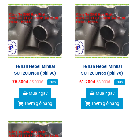
Tê hàn Hebei Minhai
Tê hàn Hebei Minhai
SCH20 DN80 ( phi 90)
SCH20 DN65 ( phi 76)
76.500đ
61.200đ
85.000đ
68.000đ
-10%
-10%
Mua ngay
Mua ngay
Thêm giỏ hàng
Thêm giỏ hàng