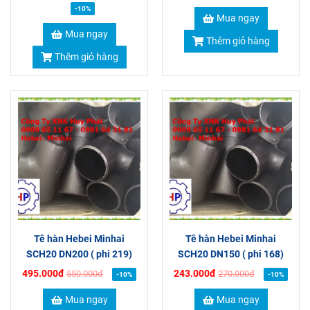
-10%
Mua ngay
Mua ngay
Thêm giỏ hàng
Thêm giỏ hàng
Tê hàn Hebei Minhai
Tê hàn Hebei Minhai
SCH20 DN200 ( phi 219)
SCH20 DN150 ( phi 168)
495.000đ
243.000đ
550.000đ
270.000đ
-10%
-10%
Mua ngay
Mua ngay