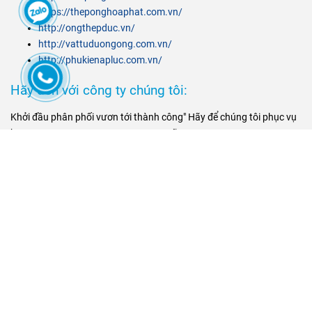
https://theponghoaphat.com.vn/
http://ongthepduc.vn/
http://vattuduongong.com.vn/
http://phukienapluc.com.vn/
Hãy đến với công ty chúng tôi:
Khởi đầu phân phối vươn tới thành công" Hãy để chúng tôi phục vụ
bạn 0909651167, 0981643181 - Mr Dũng
NHÀ CUNG CẤP TIÊU BIỂU:
KHÁC HÀNGTIÊU BIỂU: