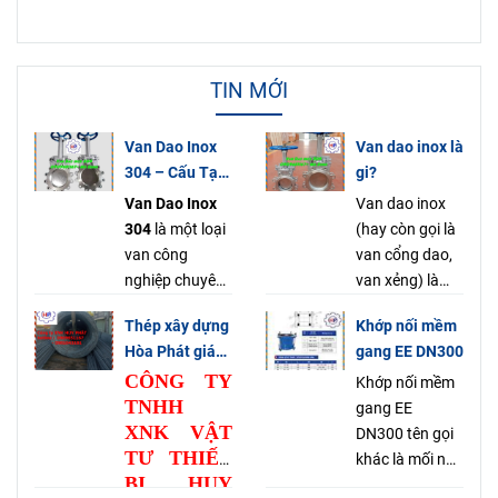
TIN MỚI
Van Dao Inox
Van dao inox là
304 – Cấu Tạo
gi?
Nguyên Lý Ứng
Van Dao Inox
Van dao inox
Dụng & Báo
304
là một loại
(hay còn gọi là
Giá Mới Nhất
van công
van cổng dao,
2025
nghiệp chuyên
van xẻng) là
dụng, được sử
một loại van
Thép xây dựng
Khớp nối mềm
dụng rộng rãi
công nghiệp có
Hòa Phát giá
gang EE DN300
trong các hệ
chức năng
tốt tại Hồ Chí
CÔNG TY
thống đường
đóng, mở, chặn
Khớp nối mềm
Minh
TNHH
ống để
hoặc phân chia
gang EE
XNK VẬT
đóng/mở dòng
dòng chảy của
DN300 tên gọi
TƯ THIẾT
chảy chất lỏng,
các loại lưu
khác là mối nối
BỊ HUY
khí hoặc bột.
chất trong
mềm gang EE,