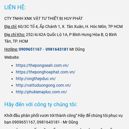
mòn
,
chịu nhiệt
cầu về Van Dao
ống gang, ống
ống gang, ống
TPHCM và tất
LIÊN HỆ:
và
an toàn vệ
Inox 304 như
thép, ống
thép, ống
cả các tỉnh
sinh thực
Cấu Tạo,
inox…
inox…
CTY TNHH XNK VẬT TƯ THIẾT BỊ HUY PHÁT
thành trong cả
phẩm
.
Nguyên Lý, Ứng
nước. Hãy liên
Dụng & Báo Giá
Địa chỉ:
60/3C Tổ 4, Ấp Chánh 1, X. Tân Xuân, H. Hóc Môn, TP HCM
hê
Mới Nhất 2025
Địa chỉ Kho:
252/4/42A Quốc Lộ 1A, P Bình Hưng Hòa B, Q Bình
ngay
Hotline
Tân, TP. HCM
: 0909 65 11
Hotline:
0909651167
-
0981643181
Mr Dũng
67 - 0981 64
Website:
31 81 Mr
https://thepongseah.com.vn/
Dũng
https://theponghoaphat.com.vn/
http://ongthepduc.vn/
http://vattuduongong.com.vn/
http://phukienapluc.com.vn/
Hãy đến với công ty chúng tôi:
Khởi đầu phân phối vươn tới thành công" Hãy để chúng tôi phục vụ
bạn 0909651167, 0981643181 - Mr Dũng