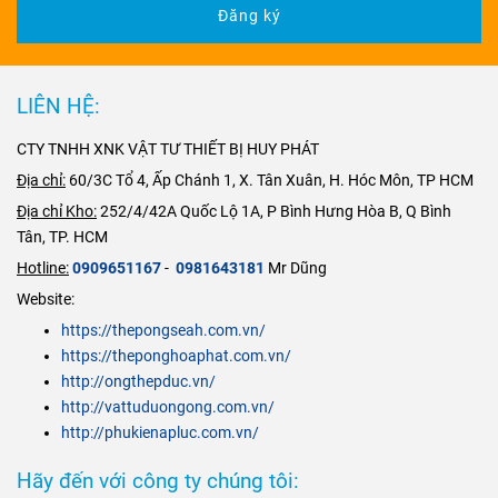
đầu tại TP
và 8% Niken
không thể xử lý
để kết nối ống
Đăng ký
để kết nối ống
HCM đặc biệt
(Ni), có khả
hiệu quả. Quý
với ống có thể
với ống có thể
có xe vận
năng
chống ăn
công ty có nhu
là ống nhựa,
là ống nhựa,
chuyển tại
mòn
,
chịu nhiệt
cầu về Van Dao
ống gang, ống
ống gang, ống
TPHCM và tất
LIÊN HỆ:
và
an toàn vệ
Inox 304 như
thép, ống
thép, ống
cả các tỉnh
sinh thực
Cấu Tạo,
inox…
inox…
CTY TNHH XNK VẬT TƯ THIẾT BỊ HUY PHÁT
thành trong cả
phẩm
.
Nguyên Lý, Ứng
nước. Hãy liên
Dụng & Báo Giá
Địa chỉ:
60/3C Tổ 4, Ấp Chánh 1, X. Tân Xuân, H. Hóc Môn, TP HCM
hê
Mới Nhất 2025
Địa chỉ Kho:
252/4/42A Quốc Lộ 1A, P Bình Hưng Hòa B, Q Bình
ngay
Hotline
Tân, TP. HCM
: 0909 65 11
Hotline:
0909651167
-
0981643181
Mr Dũng
67 - 0981 64
Website:
31 81 Mr
https://thepongseah.com.vn/
Dũng
https://theponghoaphat.com.vn/
http://ongthepduc.vn/
http://vattuduongong.com.vn/
http://phukienapluc.com.vn/
Hãy đến với công ty chúng tôi: