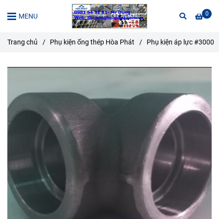
0
MENU
Trang chủ
/
Phụ kiện ống thép Hòa Phát
/
Phụ kiện áp lực #3000