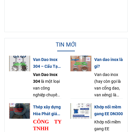
TIN MỚI
Van Dao Inox
Van dao inox là
304 – Cấu Tạo
gi?
Nguyên Lý Ứng
Van Dao Inox
Van dao inox
Dụng & Báo
304
là một loại
(hay còn gọi là
Giá Mới Nhất
van công
van cổng dao,
2025
nghiệp chuyên
van xẻng) là
dụng, được sử
một loại van
Thép xây dựng
Khớp nối mềm
dụng rộng rãi
công nghiệp có
Hòa Phát giá
gang EE DN300
trong các hệ
chức năng
tốt tại Hồ Chí
CÔNG TY
thống đường
đóng, mở, chặn
Khớp nối mềm
Minh
TNHH
ống để
hoặc phân chia
gang EE