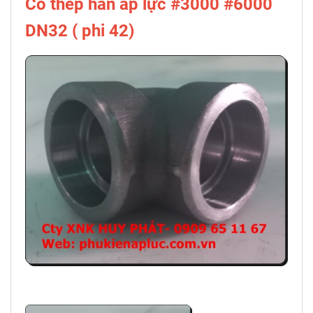
Co thép hàn áp lực #3000 #6000
DN32 ( phi 42)