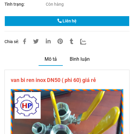
Tình trạng:
Còn hàng
Liên hệ
Chia sẻ:
Mô tả
Bình luận
van bi ren inox DN50 ( phi 60) giá rẻ