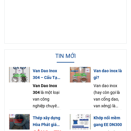
TIN MỚI
Van Dao Inox
Van dao inox là
304 – Cấu Tạo
gi?
Nguyên Lý Ứng
Van Dao Inox
Van dao inox
Dụng & Báo
304
là một loại
(hay còn gọi là
Giá Mới Nhất
van công
van cổng dao,
2025
nghiệp chuyên
van xẻng) là
dụng, được sử
một loại van
Thép xây dựng
Khớp nối mềm
dụng rộng rãi
công nghiệp có
Hòa Phát giá
gang EE DN300
trong các hệ
chức năng