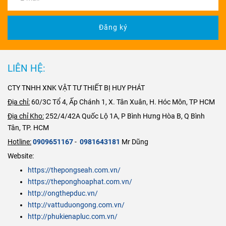
gang, có 2 đầu
gang, có 2 đầu
mại thép hàng
18% Crom (Cr)
thường khác
E, được dùng
E, được dùng
đầu tại TP
và 8% Niken
không thể xử lý
để kết nối ống
Đăng ký
để kết nối ống
HCM đặc biệt
(Ni), có khả
hiệu quả. Quý
với ống có thể
với ống có thể
có xe vận
năng
chống ăn
công ty có nhu
là ống nhựa,
là ống nhựa,
chuyển tại
mòn
,
chịu nhiệt
cầu về Van Dao
ống gang, ống
ống gang, ống
TPHCM và tất
LIÊN HỆ:
và
an toàn vệ
Inox 304 như
thép, ống
thép, ống
cả các tỉnh
sinh thực
Cấu Tạo,
inox…
inox…
CTY TNHH XNK VẬT TƯ THIẾT BỊ HUY PHÁT
thành trong cả
phẩm
.
Nguyên Lý, Ứng
nước. Hãy liên
Dụng & Báo Giá
Địa chỉ:
60/3C Tổ 4, Ấp Chánh 1, X. Tân Xuân, H. Hóc Môn, TP HCM
hê
Mới Nhất 2025
Địa chỉ Kho:
252/4/42A Quốc Lộ 1A, P Bình Hưng Hòa B, Q Bình
ngay
Hotline
Tân, TP. HCM
: 0909 65 11
Hotline:
0909651167
-
0981643181
Mr Dũng
67 - 0981 64
Website:
31 81 Mr
https://thepongseah.com.vn/
Dũng
https://theponghoaphat.com.vn/
http://ongthepduc.vn/
http://vattuduongong.com.vn/
http://phukienapluc.com.vn/