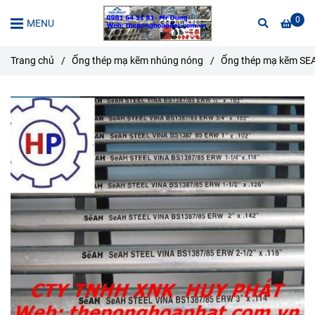
0
MENU
Trang chủ
/
Ống thép mạ kẽm nhúng nóng
/
Ống thép mạ kẽm SE