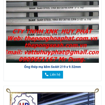
Ống thép mạ kẽm SeAH 219 x 9.52mm
Liên hệ