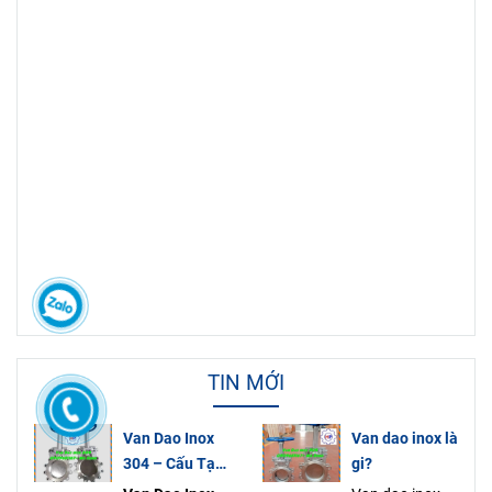
TIN MỚI
Van Dao Inox
Van dao inox là
304 – Cấu Tạo
gi?
Nguyên Lý Ứng