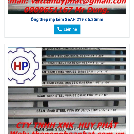
Ống thép mạ kẽm SeAH 219 x 6.35mm
Liên hệ