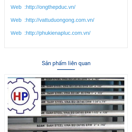
Web :
http://ongthepduc.vn/
Web :
http://vattuduongong.com.vn/
Web :
http://phukienapluc.com.vn/
Sản phẩm liên quan