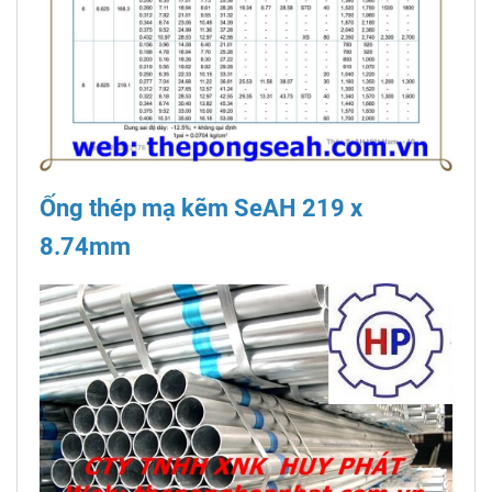
Ống thép mạ kẽm SeAH 219 x
8.74mm