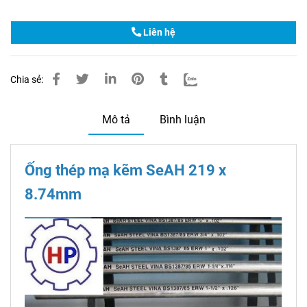
Liên hệ
Chia sẻ:
Mô tả
Bình luận
Ống thép mạ kẽm SeAH 219 x
8.74mm