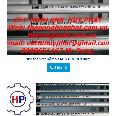
Ống thép mạ kẽm SeAH 219 x 10.31mm
Liên hệ